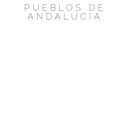
Saltar
PUEBLOS DE
al
ANDALUCIA
contenido