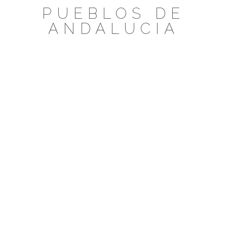
Saltar
PUEBLOS DE
al
ANDALUCIA
contenido