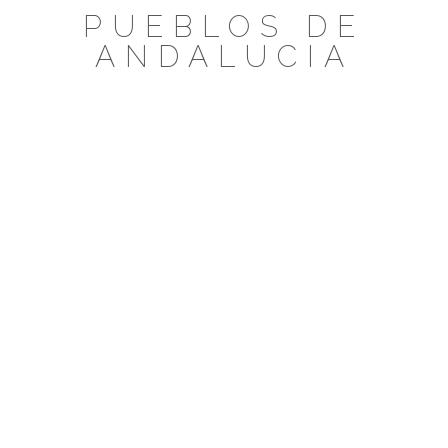
Saltar
PUEBLOS DE
al
ANDALUCIA
contenido