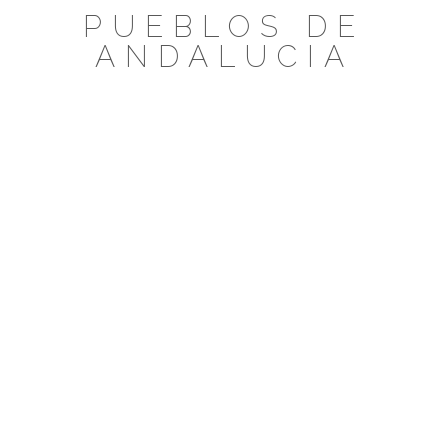
Saltar
PUEBLOS DE
al
ANDALUCIA
contenido