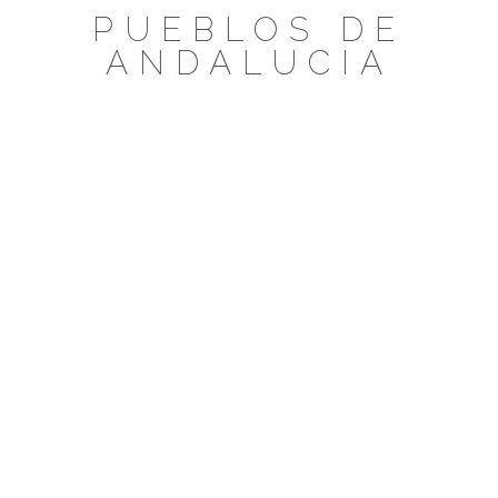
Saltar
PUEBLOS DE
al
ANDALUCIA
contenido