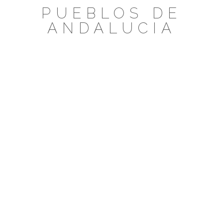
Saltar
PUEBLOS DE
al
ANDALUCIA
contenido