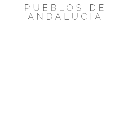
Saltar
PUEBLOS DE
al
ANDALUCIA
contenido