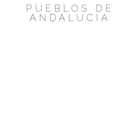
Saltar
PUEBLOS DE
al
ANDALUCIA
contenido