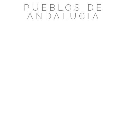
Saltar
PUEBLOS DE
al
ANDALUCIA
contenido