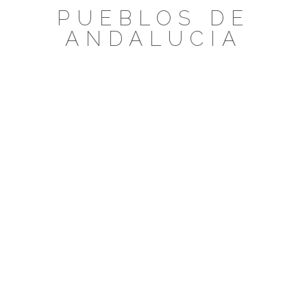
Saltar
PUEBLOS DE
al
ANDALUCIA
contenido