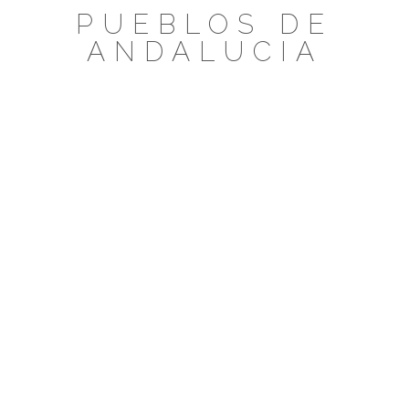
Saltar
PUEBLOS DE
al
ANDALUCIA
contenido