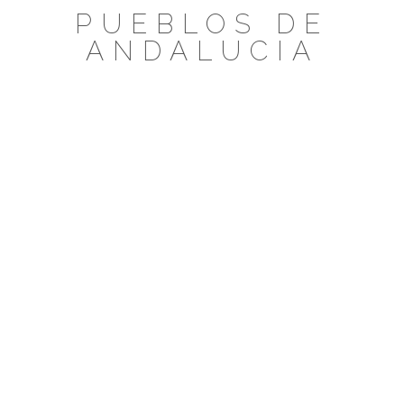
Saltar
PUEBLOS DE
al
ANDALUCIA
contenido