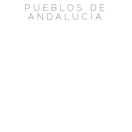
Saltar
PUEBLOS DE
al
ANDALUCIA
contenido