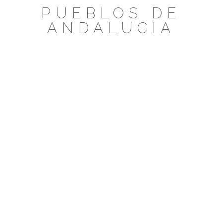
Saltar
PUEBLOS DE
al
ANDALUCIA
contenido