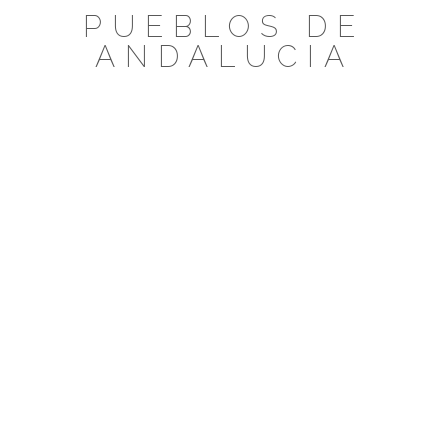
Saltar
PUEBLOS DE
al
ANDALUCIA
contenido