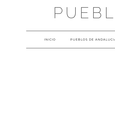
Saltar
PUEBL
al
contenido
INICIO
PUEBLOS DE ANDALUCI