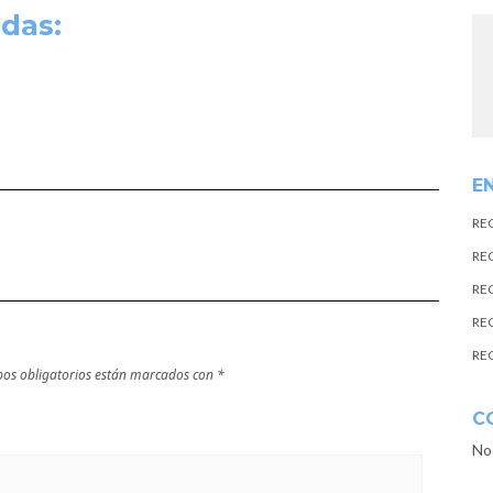
das:
E
RE
RE
RE
RE
RE
os obligatorios están marcados con
*
C
No