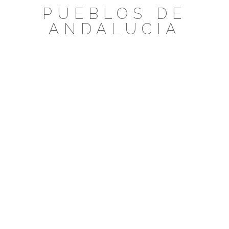
Saltar
PUEBLOS DE
al
ANDALUCIA
contenido