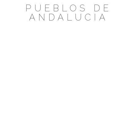
Saltar
PUEBLOS DE
al
ANDALUCIA
contenido