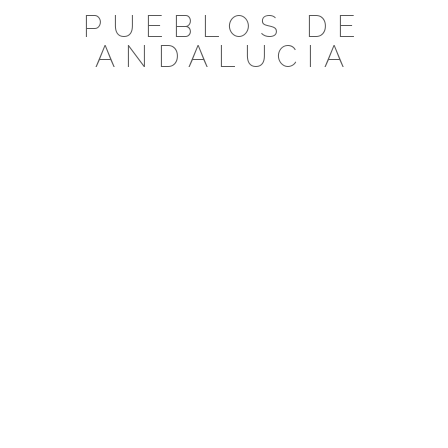
Saltar
PUEBLOS DE
al
ANDALUCIA
contenido