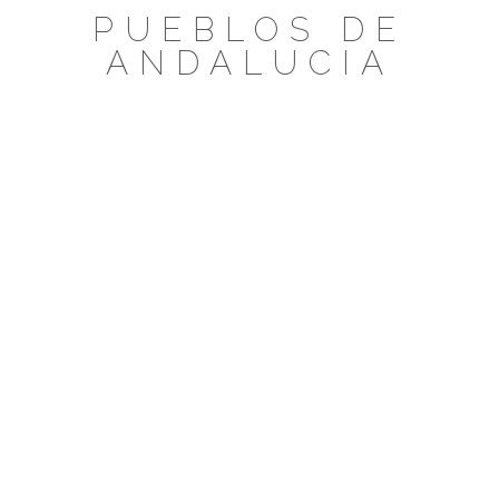
Saltar
PUEBLOS DE
al
ANDALUCIA
contenido