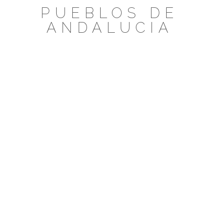
Saltar
PUEBLOS DE
al
ANDALUCIA
contenido