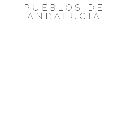
Saltar
PUEBLOS DE
al
ANDALUCIA
contenido