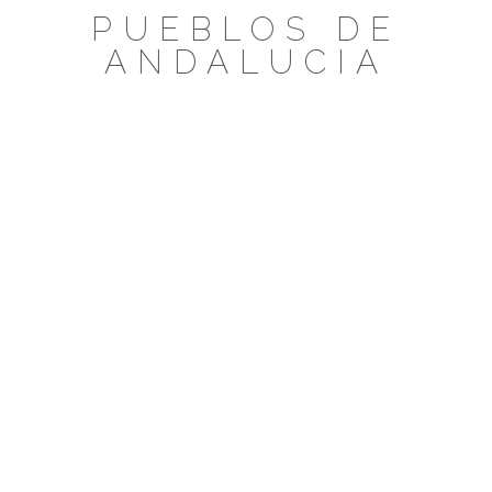
Saltar
PUEBLOS DE
al
ANDALUCIA
contenido