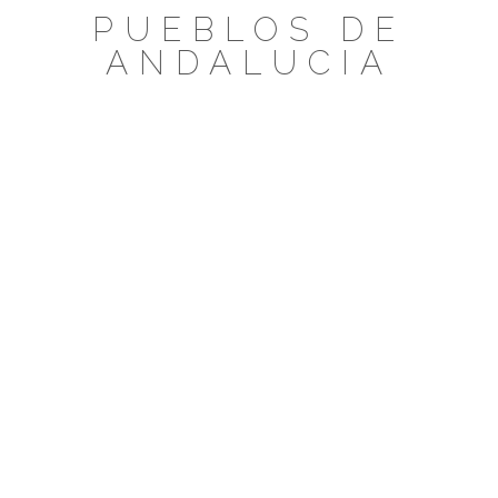
Saltar
PUEBLOS DE
al
ANDALUCIA
contenido