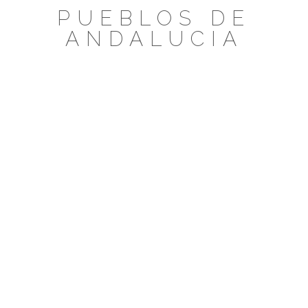
Saltar
PUEBLOS DE
al
ANDALUCIA
contenido