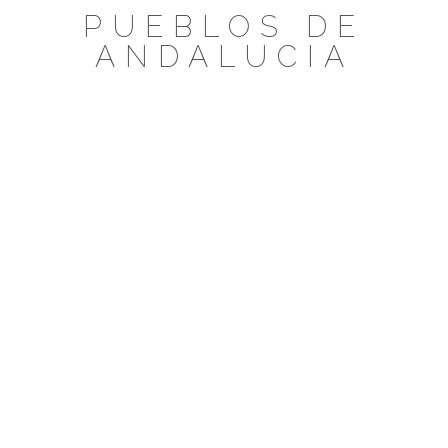
Saltar
PUEBLOS DE
al
ANDALUCIA
contenido