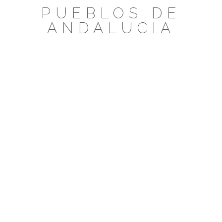
Saltar
PUEBLOS DE
al
ANDALUCIA
contenido