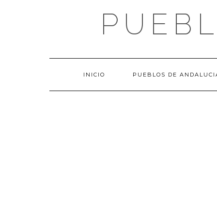
Saltar
PUEBL
al
contenido
INICIO
PUEBLOS DE ANDALUCI