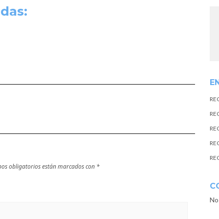
das:
E
RE
RE
RE
RE
RE
os obligatorios están marcados con
*
C
No