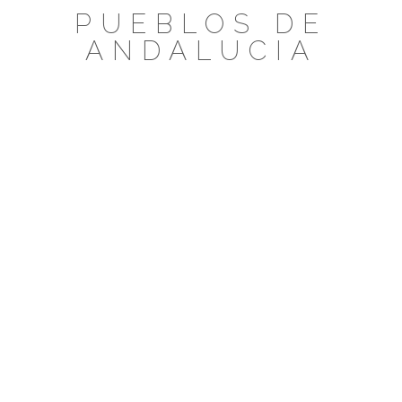
Saltar
PUEBLOS DE
al
ANDALUCIA
contenido