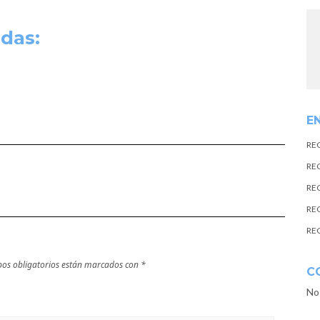
das:
E
RE
RE
RE
RE
RE
os obligatorios están marcados con
*
C
No