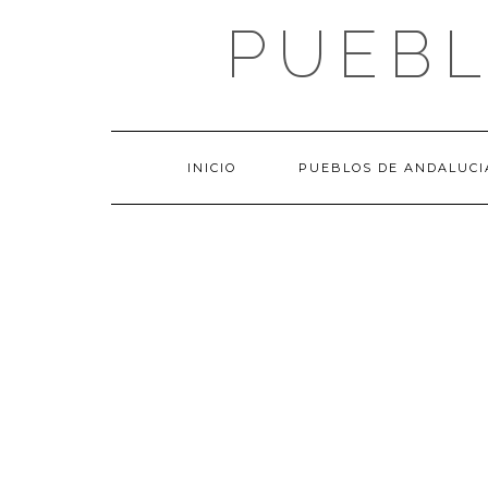
Saltar
PUEBL
al
contenido
INICIO
PUEBLOS DE ANDALUCI