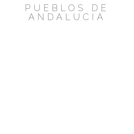
Saltar
PUEBLOS DE
al
ANDALUCIA
contenido