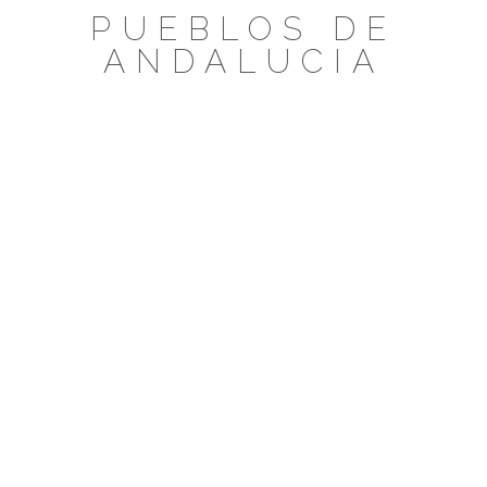
Saltar
PUEBLOS DE
al
ANDALUCIA
contenido