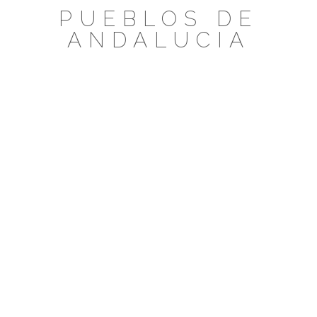
Saltar
PUEBLOS DE
al
ANDALUCIA
contenido