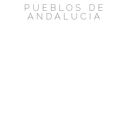
Saltar
PUEBLOS DE
al
ANDALUCIA
contenido