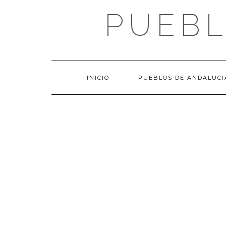
Saltar
PUEBL
al
contenido
INICIO
PUEBLOS DE ANDALUCI