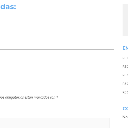
das:
E
RE
RE
RE
RE
RE
os obligatorios están marcados con
*
C
No