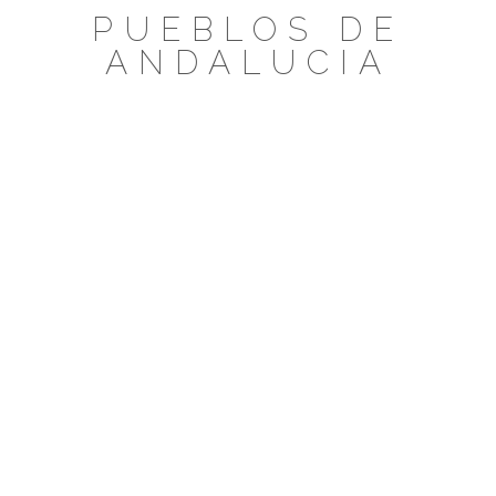
Saltar
PUEBLOS DE
al
ANDALUCIA
contenido