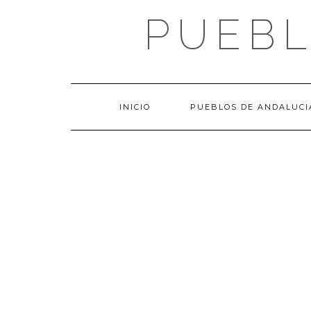
Saltar
PUEBL
al
contenido
INICIO
PUEBLOS DE ANDALUCI