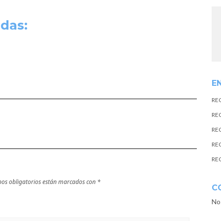
das:
E
RE
RE
RE
RE
RE
os obligatorios están marcados con
*
C
No