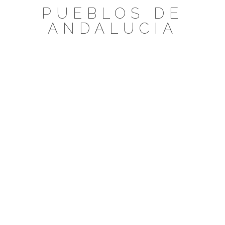
Saltar
PUEBLOS DE
al
ANDALUCIA
contenido