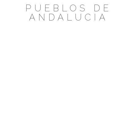
Saltar
PUEBLOS DE
al
ANDALUCIA
contenido