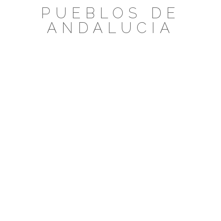
Saltar
PUEBLOS DE
al
ANDALUCIA
contenido