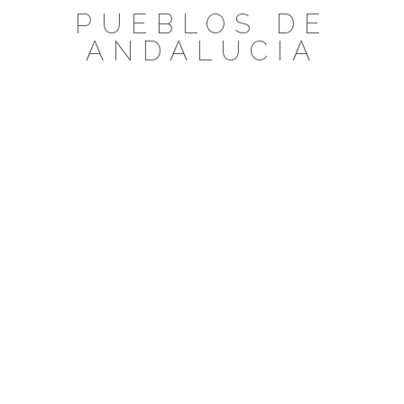
Saltar
PUEBLOS DE
al
ANDALUCIA
contenido