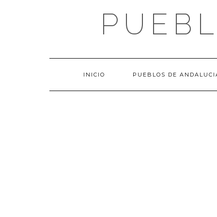
Saltar
PUEBL
al
contenido
INICIO
PUEBLOS DE ANDALUCI