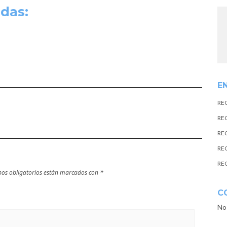
das:
E
RE
RE
RE
RE
RE
os obligatorios están marcados con
*
C
No