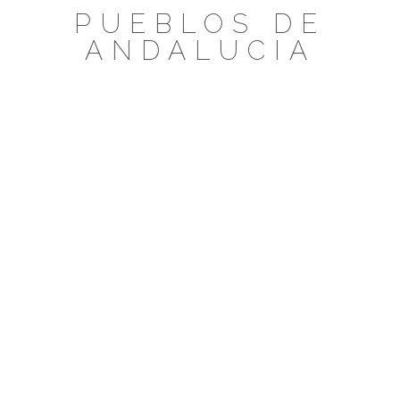
Saltar
PUEBLOS DE
al
ANDALUCIA
contenido