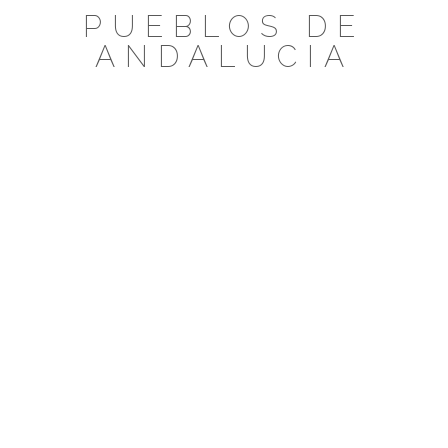
Saltar
PUEBLOS DE
al
ANDALUCIA
contenido