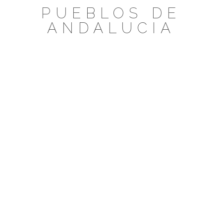
Saltar
PUEBLOS DE
al
ANDALUCIA
contenido