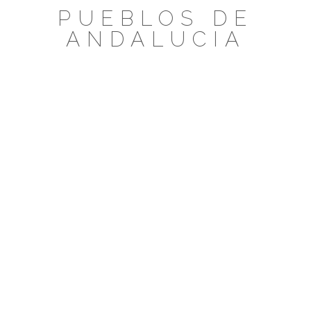
Saltar
PUEBLOS DE
al
ANDALUCIA
contenido