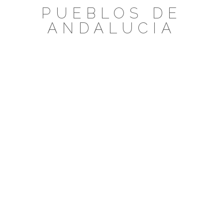
Saltar
PUEBLOS DE
al
ANDALUCIA
contenido