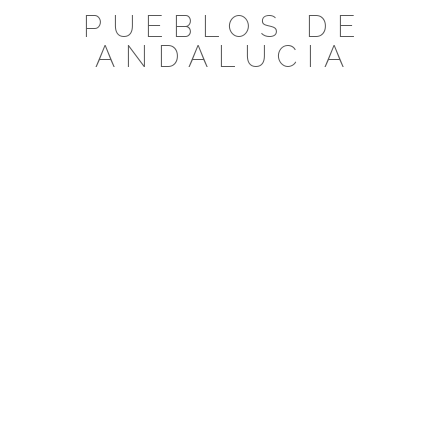
Saltar
PUEBLOS DE
al
ANDALUCIA
contenido