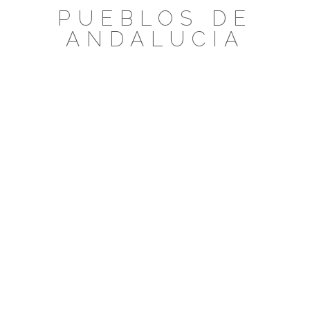
Saltar
PUEBLOS DE
al
ANDALUCIA
contenido