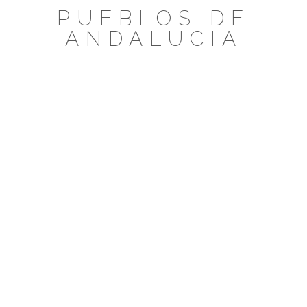
Saltar
PUEBLOS DE
al
ANDALUCIA
contenido